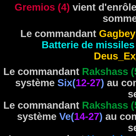
Gremios (4)
vient d'enrôle
somme
Le commandant
Gagbey 
Batterie de missiles
Deus_Ex
Le commandant
Rakshass (
système
Six(
12-27
)
au co
s
Le commandant
Rakshass (
système
Ve(
14-27
)
au co
s