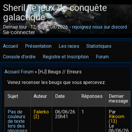
Sheril, le jeux de conquête
galactique
Dernier tour : 12, le 04/08/2026 -
rejoignez nous sur discord
Se connecter
Accueil
Présentation
Les races
Statistiques
Console d'ordre
Registre et Inscription
Forum
Accueil Forum
» [HJ] Beugs // Erreurs
Venez recenser les beugs que vous apercevez.
Sujet
Auteur
Date
Réponses
Dernier
message
Pas de
Falerko
06/06/26
1
Par
couleurs
(2)
20h41
Rikoom
de texte
(13)
lors des
Le
réponses
06/06/26